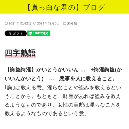
【真っ白な君の】ブログ
コ
2021年12月2日
2021年12月3日
未分類
ン
テ
ン
ツ
四字熟語
へ
移
【誨盜誨淫】かいとうかいいん … ⇨誨淫誨盜(か
動
いいんかいとう) … 悪事を人に教えること。
｢誨｣は教える意。淫らなことや盗みを教えるとい
うことから。もともと、財産があれば盗みを教え
るようなものであり、女性の美貌は淫らなことを
教えるようなものであるという意。