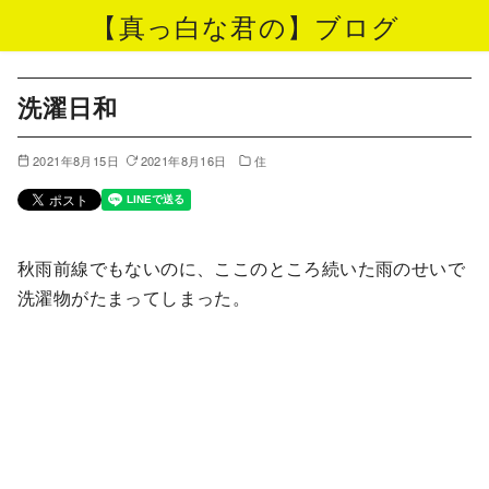
【真っ白な君の】ブログ
コ
ン
洗濯日和
テ
ン
2021年8月15日
2021年8月16日
住
ツ
へ
移
秋雨前線でもないのに、ここのところ続いた雨のせいで
動
洗濯物がたまってしまった。