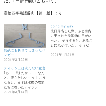
た、｢三諦円融｣ともいう。
漢検四字熟語辞典【第一版】より
going my way
先日帰省した際、ふと室内
に干された洗濯物に目がい
った。 そうすると、あるこ
とに気が付いた。 そうだ、
…
無残にも折れてしまったハ
2021年1月21日
ンガー
2021年3月22日
ティッシュは洗わない宣言
｢あ～っ!!またか～！｣ なん
と、腹立たしい～っ！ こう
なると、まず脱水後の衣類
たちに着いたティッシ…
2021年3月14日