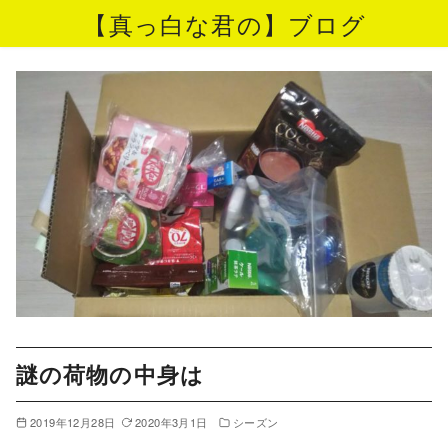
【真っ白な君の】ブログ
コ
ン
テ
ン
ツ
へ
移
動
謎の荷物の中身は
2019年12月28日
2020年3月1日
シーズン