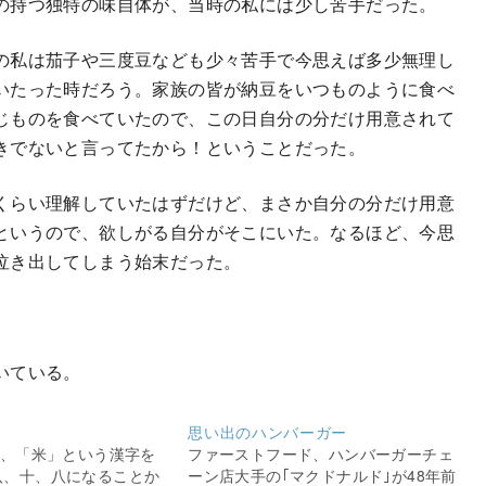
の持つ独特の味自体が、当時の私には少し苦手だった。
の私は茄子や三度豆なども少々苦手で今思えば多少無理し
い
たった時
だろう
。家族の皆が納豆をいつものように食べ
じものを食べていたので、この日自分の分だけ用意されて
きでないと言ってたから！ということだった。
くらい理解していたはずだけど、まさか自分の分だけ用意
というので、欲しがる自分がそこにいた。なるほど、今思
泣き出してしまう始末だった。
いている。
思い出のハンバーガー
は、「米」という漢字を
ファーストフード、ハンバーガーチェ
八、十、八になることか
ーン店大手の｢マクドナルド｣が48年前