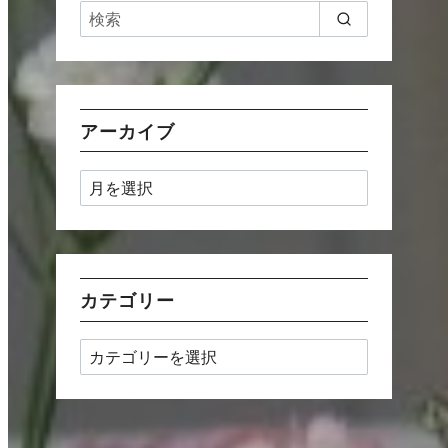
アーカイブ
ア
ー
カ
イ
ブ
カテゴリー
カ
テ
ゴ
リ