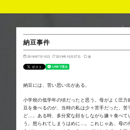
コ
ン
テ
ン
納豆事件
ツ
へ
2019年7月10日
2019年10月27日
食
移
動
納豆には、苦い思い出がある。
小学校の低学年の頃だったと思う。母がよく圧力
豆を食べるのが、当時の私は少々苦手だった。苦
ど…。ある時、多分変な顔をしながら嫌々食べて
う。
怒ら
れてしまうはめに…。これじゃあ、母の