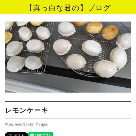
【真っ白な君の】ブログ
コ
ン
テ
ン
ツ
へ
移
動
レモンケーキ
2019年9月22日
趣味