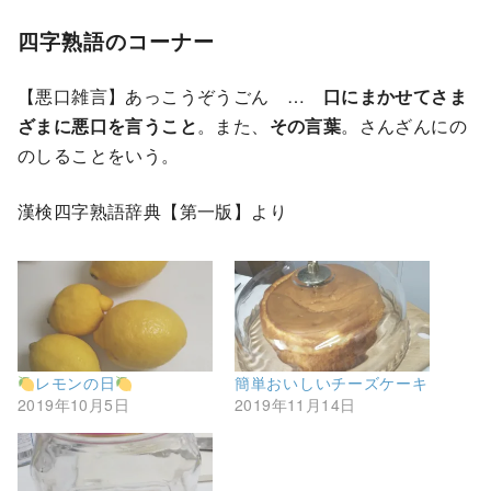
四字熟語のコーナー
【悪口雑言】あっこうぞうごん …
口にまかせてさま
ざまに悪口を言うこと
。また、
その言葉
。さんざんにの
のしることをいう。
漢検四字熟語辞典【第一版】より
レモンの日
簡単おいしいチーズケーキ
2019年10月5日
2019年11月14日