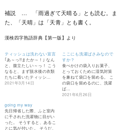
補説 … 「雨過ぎて天晴る」とも読む。ま
た、「天晴」は「天青」とも書く。
漢検四字熟語辞典【第一版】より
ティッシュは洗わない宣言
ここにも洗濯ばさみなので
｢あ～っ!!またか～！｣ なん
すか？
と、腹立たしい～っ！ こう
食べかけの袋入りお菓子、
なると、まず脱水後の衣類
とっておくために湿気対策
たちに着いたティッシ…
を兼ねて袋口を留める。 こ
2021年3月14日
の袋口を留めるのに、洗濯
ば…
2021年6月26日
going my way
先日帰省した際、ふと室内
に干された洗濯物に目がい
った。 そうすると、あるこ
とに気が付いた。 そうだ、