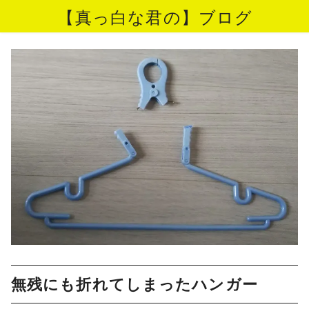
【真っ白な君の】ブログ
コ
ン
テ
ン
ツ
へ
移
動
無残にも折れてしまったハンガー