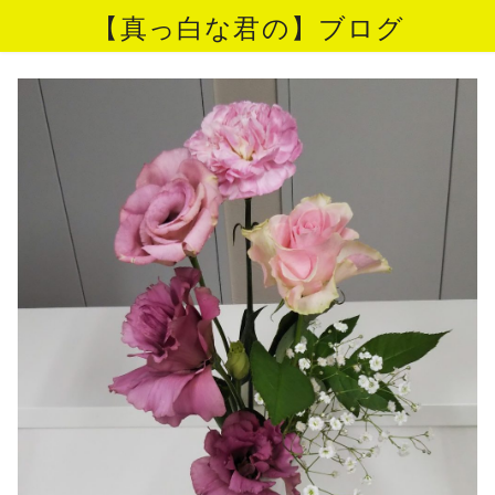
【真っ白な君の】ブログ
コ
ン
テ
ン
ツ
へ
移
動