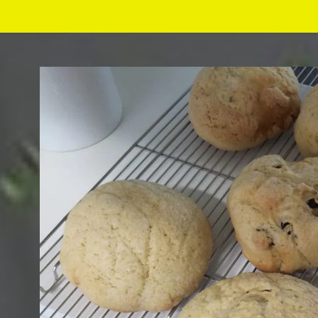
コ
ン
テ
ン
ツ
へ
移
動