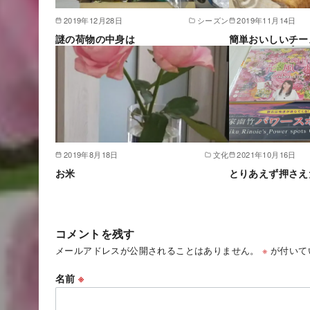
2019年12月28日
シーズン
2019年11月14日
謎の荷物の中身は
簡単おいしいチー
2019年8月18日
文化
2021年10月16日
お米
とりあえず押さえ
コメントを残す
メールアドレスが公開されることはありません。
※
が付いて
名前
※