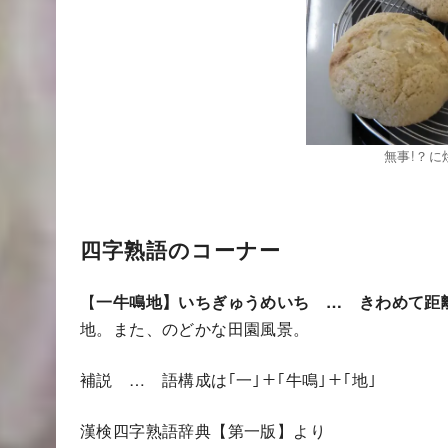
無事!？に
四字熟語のコーナー
【
一牛鳴地】いちぎゅうめいち … きわめて距
地。また、のどかな田園風景。
補説 … 語構成は｢一｣＋｢牛鳴｣＋｢地｣
漢検四字熟語辞典【第一版】より