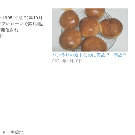
1995(平成７)年10月
リアのローマで第1回世
が開催され…
5日
パン作りの途中なのに何故!?…事故!?
2021年1月16日
 ＃一牛鳴地