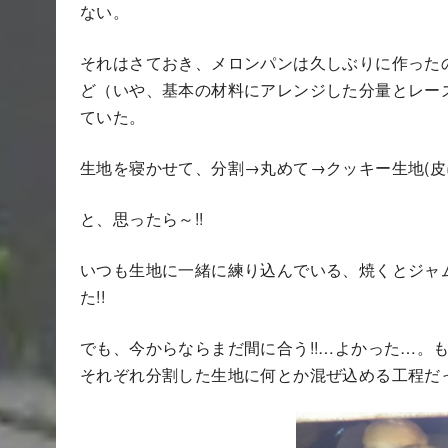
ない。
それはさておき、メロンパンは久しぶりに作った
ど（いや、基本の材料にアレンジした分量とレー
ていた。
生地を寝かせて、分割→丸めて→クッキー生地(皮に
と、思ったら～!!
いつも生地に一緒に練り込んでいる、焼くとジャ
た!!
でも、今からならまだ間に合う!!…よかった…。
それぞれ分割した生地に何とか混ぜ込める工程だ