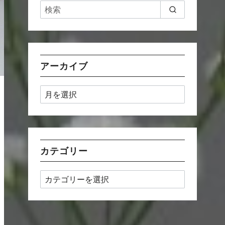
アーカイブ
ア
ー
カ
イ
ブ
カテゴリー
カ
テ
ゴ
リ