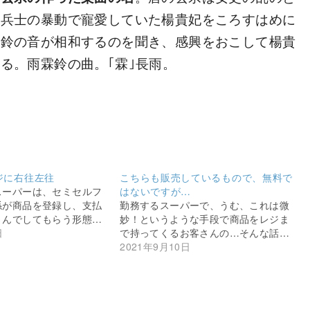
中兵士の暴動で寵愛していた楊貴妃をころすはめに
た鈴の音が相和するのを聞き、感興をおこして楊貴
る。雨霖鈴の曲。｢霖｣長雨。
ジに右往左往
こちらも販売しているもので、無料で
スーパーは、セミセルフ
はないですが…
係が商品を登録し、支払
勤務するスーパーで、うむ、これは微
さんでしてもらう形態…
妙！というような手段で商品をレジま
日
で持ってくるお客さんの…そんな話…
2021年9月10日