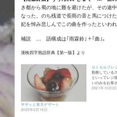
き都から蜀の地に難を避けたが、その途
なった。のち桟道で長雨の音と馬につけ
妃を悼み悲しんでこの曲を作ったといわれ
補説 … 語構成は｢雨霖鈴｣＋｢曲｣。
漢検四字熟語辞典【第一版】より
セミセルフレ
勤務している
といってレジ
いのみをお客
2021年10月2
ササッと寒天デザート
2020年2月16日