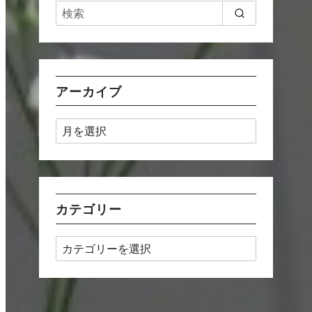
アーカイブ
ア
ー
カ
イ
ブ
カテゴリー
カ
テ
ゴ
リ