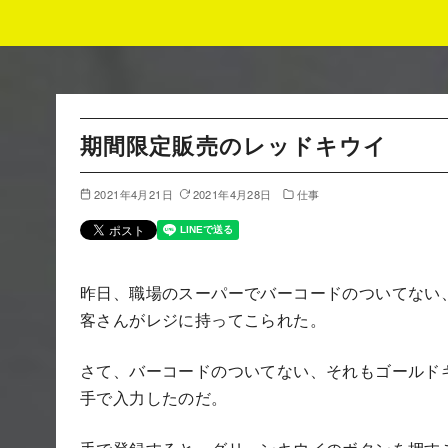
コ
ン
テ
ン
期間限定販売のレッドキウイ
ツ
へ
2021年4月21日
2021年4月28日
仕事
移
動
昨日、職場のスーパーでバーコードのついてない
客さんがレジに持ってこられた。
さて、バーコードのついてない、それもゴールド
手で入力したのだ。