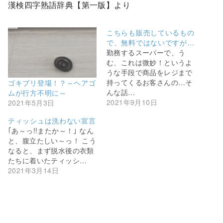
漢検四字熟語辞典【第一版】より
こちらも販売しているもの
で、無料ではないですが…
勤務するスーパーで、う
む、これは微妙！というよ
うな手段で商品をレジまで
持ってくるお客さんの…そ
ゴキブリ登場！？～ヘアゴ
んな話…
ムが行方不明に～
2021年9月10日
2021年5月3日
ティッシュは洗わない宣言
｢あ～っ!!またか～！｣ なん
と、腹立たしい～っ！ こう
なると、まず脱水後の衣類
たちに着いたティッシ…
2021年3月14日