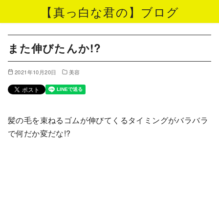
【真っ白な君の】ブログ
コ
ン
また伸びたんか!?
テ
ン
2021年10月20日
美容
ツ
へ
移
髪の毛を束ねるゴムが伸びてくるタイミングがバラバラ
動
で何だか変だな!?