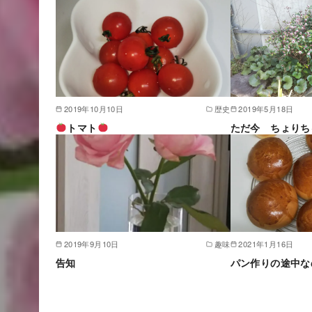
2019年10月10日
歴史
2019年5月18日
トマト
ただ今 ちょりち
2019年9月10日
趣味
2021年1月16日
告知
パン作りの途中なの