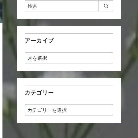
アーカイブ
ア
ー
カ
イ
ブ
カテゴリー
カ
テ
ゴ
リ