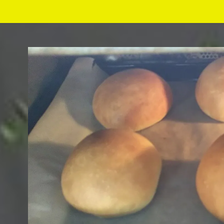
コ
ン
テ
ン
ツ
へ
移
動