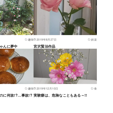
趣味
2019年8月27日
娯楽
ゃんに夢中
宮沢賢治作品
趣味
2019年12月10日
食
に何故!?…事故!?
実験癖は、危険なこともある～!!