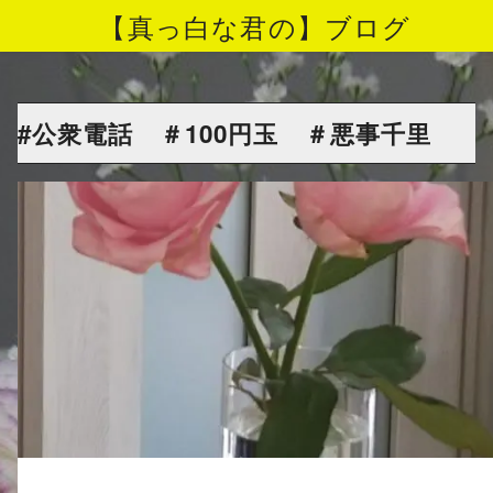
【真っ白な君の】ブログ
コ
ン
テ
#公衆電話 ＃100円玉 ＃悪事千里
ン
ツ
へ
移
動