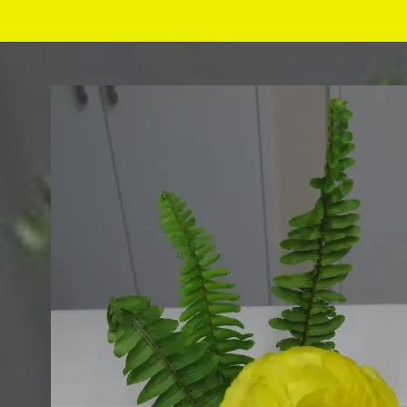
コ
ン
テ
ン
ツ
へ
移
動