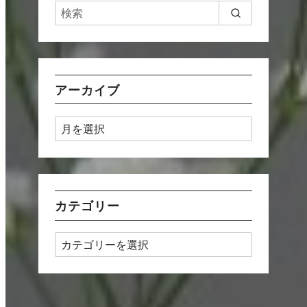
アーカイブ
ア
ー
カ
イ
ブ
カテゴリー
カ
テ
ゴ
リ