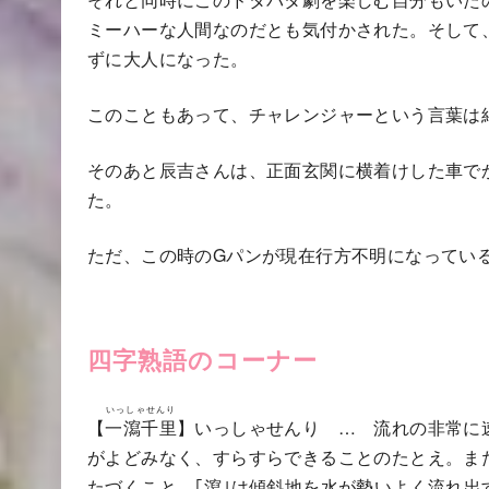
ミーハーな人間なのだとも気付かされた。そして
ずに大人になった。
このこともあって、チャレンジャーという言葉は
そのあと辰吉さんは、正面玄関に横着けした車で
た。
ただ、この時のGパンが現在行方不明になってい
四字熟語のコーナー
いっしゃせんり
【
一瀉千里
】いっしゃせんり … 流れの非常に
がよどみなく、すらすらできることのたとえ。ま
たづくこと。｢瀉｣は傾斜地を水が勢いよく流れ出