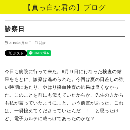
【真っ白な君の】ブログ
コ
ン
診察日
テ
ン
2019年9月13日
闘病
ツ
へ
移
今日も病院に行って来た。9月９日に行なった検査の結
動
果をもとに、診察は進められた。今回は夏の日差しの強
い時期にあたり、やはり採血検査の結果は良くなかっ
た。このことを前にも伝えていたからか、先生の方から
も私が言っていたように…と、いう前置があった。これ
は、一瞬憶えてくださっていたんだ！！…と思ったけ
ど、電子カルテに載っけてあったのかな？