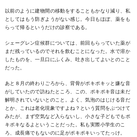
以前のように建物間の移動をすることもかなり減り、私
としてはもう防ぎようがない感じ。今日もほぼ、薬をも
らって帰るというだけの診察である。
シェーグレン症候群については、前回もらっていた薬が
まだ残っているのでそれを飲むことになった。水で溶か
したものを、一旦口にふくみ、吐き出してよいとのこと
だった。
あと８月の終わりごろから、背骨がポキポキッと嫌な音
がしていたので訪ねたところ、この、ポキポキ音は未だ
解明されていないとのこと。よく、気泡のはじける音だ
とか、これは老化現象ですよね？という質問をぶつけて
みたが、まず空気など入らないし、小さな子どもでもポ
キポキなるよということだった。私も実際小学生のこ
ろ、成長痛でもないのに足がポキポキいってたっけ。