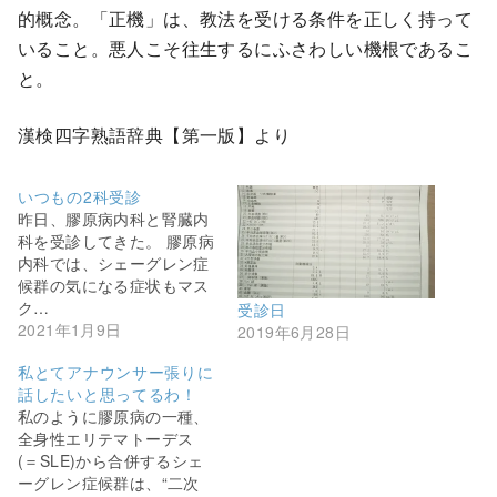
的概念。「正機」は、教法を受ける条件を正しく持って
いること。悪人こそ往生するにふさわしい機根であるこ
と。
漢検四字熟語辞典【第一版】より
いつもの2科受診
昨日、膠原病内科と腎臓内
科を受診してきた。 膠原病
内科では、シェーグレン症
候群の気になる症状もマス
ク…
受診日
2021年1月9日
2019年6月28日
私とてアナウンサー張りに
話したいと思ってるわ！
私のように膠原病の一種、
全身性エリテマトーデス
(＝SLE)から合併するシェ
ーグレン症候群は、“二次