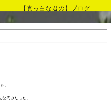
【真っ白な君の】ブログ
めた。
んな痛みだった。