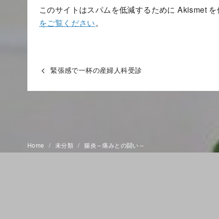
このサイトはスパムを低減するために Akismet 
をご覧ください
。
緊張感で一杯の産婦人科受診
Home
未分類
腸炎～痛みとの闘い～