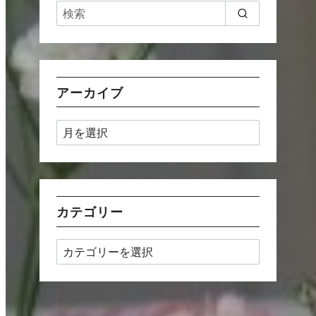
アーカイブ
ア
ー
カ
イ
ブ
カテゴリー
カ
テ
ゴ
リ