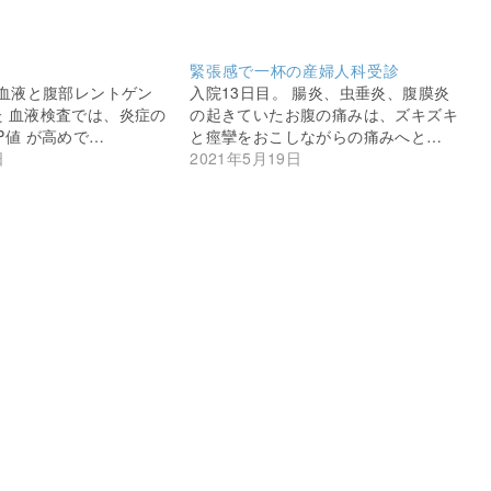
緊張感で一杯の産婦人科受診
 血液と腹部レントゲン
入院13日目。 腸炎、虫垂炎、腹膜炎
 血液検査では、炎症の
の起きていたお腹の痛みは、ズキズキ
P値 が高めで…
と痙攣をおこしながらの痛みへと…
日
2021年5月19日