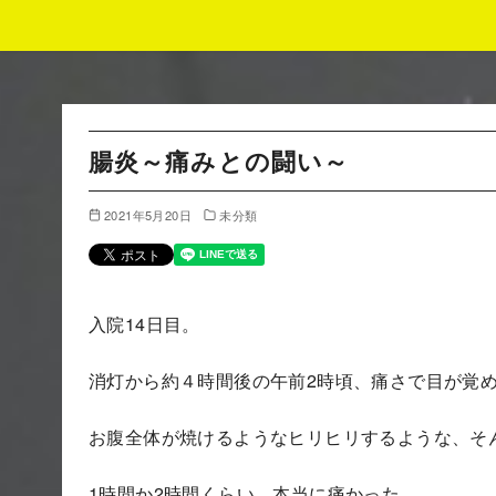
コ
ン
テ
ン
腸炎～痛みとの闘い～
ツ
へ
2021年5月20日
未分類
移
動
入院14日目。
消灯から約４時間後の午前2時頃、痛さで目が覚
お腹全体が焼けるようなヒリヒリするような、そ
1時間か2時間くらい、本当に痛かった。