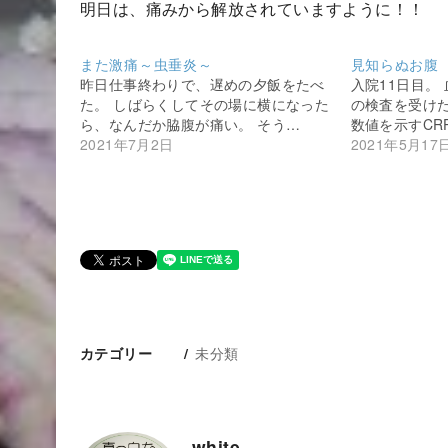
明日は、痛みから解放されていますように！！
また激痛～虫垂炎～
見知らぬお腹
昨日仕事終わりで、遅めの夕飯をたべ
入院11日目。
た。 しばらくしてその場に横になった
の検査を受けた
ら、なんだか脇腹が痛い。 そう…
数値を示すCR
2021年7月2日
2021年5月17
未分類
カテゴリー
white