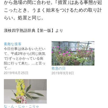
から急場の間に合わせ。｢措置｣はある事態が起
こったとき、うまく始末をつけるための取り計
らい。処置と同じ。
漢検四字熟語辞典【第一版】より
素敵な接客
今日仕事は休みをいただい
て、平成2年から(同じ病気
で)ずっとかかっている病
院に行って来た。…と言っ
て…
救急の日
2019年6月25日
2019年9月9日
な・ん・じゃ・こりゃ