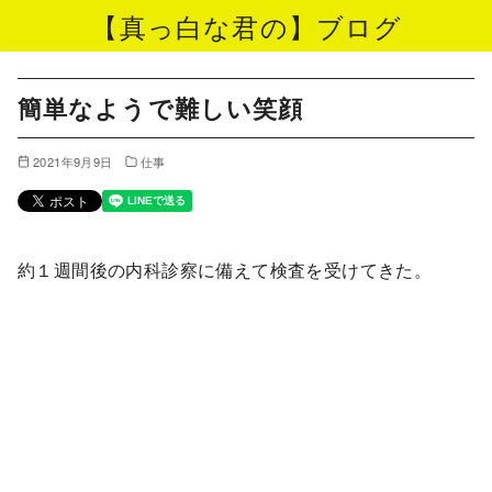
【真っ白な君の】ブログ
コ
ン
簡単なようで難しい笑顔
テ
ン
2021年9月9日
仕事
ツ
へ
移
約１週間後の内科診察に備えて検査を受けてきた。
動