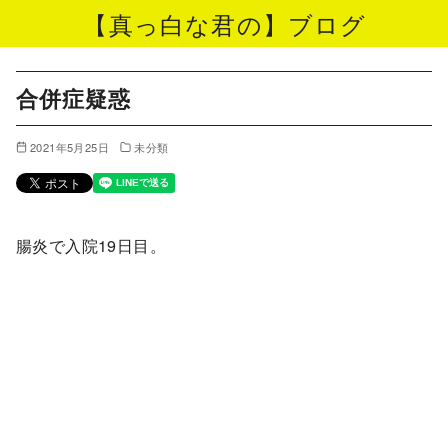
【真っ白な君の】ブログ
コ
ン
合併症疑惑
テ
ン
2021年5月25日
未分類
ツ
へ
移
腸炎で入院19日目。
動