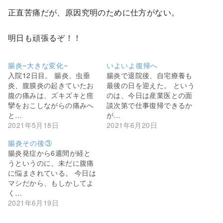
正直苦痛だが、原因究明のために仕方がない。
明日も頑張るぞ！！
腸炎~大きな変化~
いよいよ復帰へ
入院12日目。 腸炎、虫垂
腸炎で退院後、自宅療養も
炎、腹膜炎の起きていたお
最後の日を迎えた。 という
腹の痛みは、ズキズキと痙
のは、今日は産業医との面
攣をおこしながらの痛みへ
談次第で仕事復帰できるか
と…
が…
2021年5月18日
2021年6月20日
腸炎その後③
腸炎発症から6週間が経と
うというのに、未だに腹痛
に悩まされている。 今日は
マシだから、もしかしてよ
く…
2021年6月19日