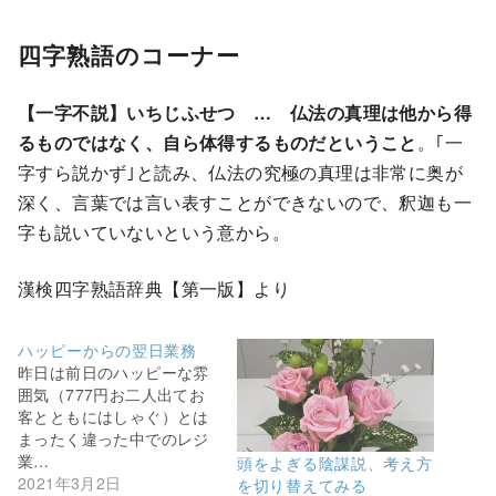
四字熟語のコーナー
【一字不説】いちじふせつ … 仏法の真理は他から得
るものではなく、自ら体得するものだということ
。｢一
字すら説かず｣と読み、仏法の究極の真理は非常に奥が
深く、言葉では言い表すことができないので、釈迦も一
字も説いていないという意から。
漢検四字熟語辞典【第一版】より
ハッピーからの翌日業務
昨日は前日のハッピーな雰
囲気（777円お二人出てお
客とともにはしゃぐ）とは
まったく違った中でのレジ
業…
頭をよぎる陰謀説、考え方
2021年3月2日
を切り替えてみる