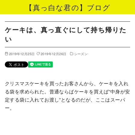
【真っ白な君の】ブログ
コ
ン
ケーキは、真っ直ぐにして持ち帰りた
テ
い
ン
ツ
2019年12月25日
2019年12月26日
シーズン
へ
移
動
クリスマスケーキを買ったお客さんから、ケーキを入れ
る袋を求められた。普通ならばケーキを買えば”中身が安
定する袋に入れてお渡し”となるのだが、ここはスーパ
ー。