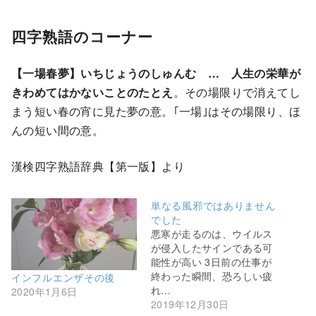
四字熟語のコーナー
【一場春夢】いちじょうのしゅんむ … 人生の栄華が
きわめてはかないことのたとえ
。その場限りで消えてし
まう短い春の宵に見た夢の意。｢一場｣はその場限り、ほ
んの短い間の意。
漢検四字熟語辞典【第一版】より
単なる風邪ではありません
でした
悪寒が走るのは、ウイルス
が侵入したサインである可
能性が高い 3日前の仕事が
終わった瞬間、恐ろしい疲
インフルエンザその後
れ…
2020年1月6日
2019年12月30日