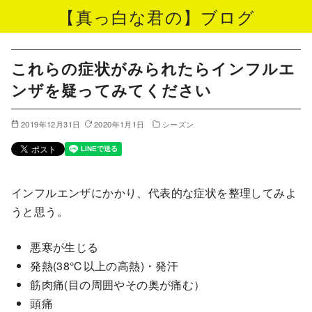
【真っ白な君の】ブログ
コ
ン
これらの症状がみられたらインフルエ
テ
ンザを疑ってみてください
ン
ツ
2019年12月31日
2020年1月1日
シーズン
へ
移
動
インフルエンザにかかり、代表的な症状を整理してみよ
うと思う。
悪寒が生じる
発熱(38℃以上の高熱)・発汗
筋肉痛(目の周囲やその奥が痛む）
頭痛