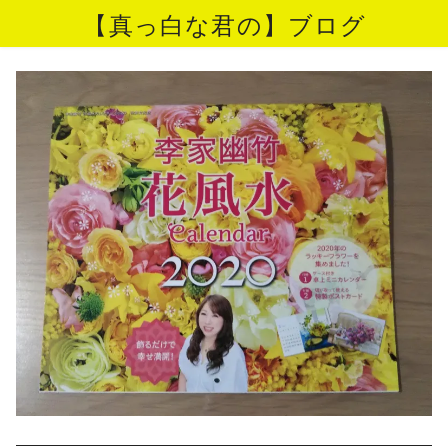
【真っ白な君の】ブログ
コ
ン
テ
ン
ツ
へ
移
動