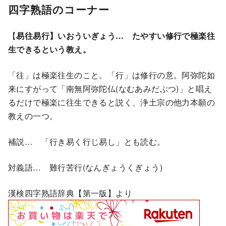
四字熟語のコーナー
【
易往易行】いおういぎょう… たやすい修行で極楽往
生できるという教え。
「往」は極楽往生のこと。「行」は修行の意。阿弥陀如
来にすがって「南無阿弥陀仏(なむあみだぶつ)」と唱え
るだけで極楽に往生できると説く、浄土宗の他力本願の
教えの一つ。
補説… 「行き易く行じ易し」とも読む。
対義語… 難行苦行(なんぎょうくぎょう)
漢検四字熟語辞典【第一版】より