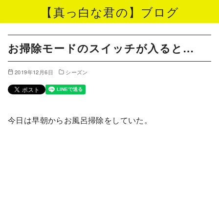
【真っ白な君の】ブログ
コ
ン
お掃除モードのスイッチが入ると…
テ
ン
2019年12月6日
シーズン
ツ
へ
移
今日は早朝からお風呂掃除をしていた。
動